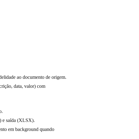
delidade ao documento de origem.
crição, data, valor) com
o.
F) e saída (XLSX).
amento em background quando