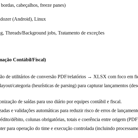
bordas, cabeçalhos, freeze panes)
ldozer (Android), Linux
g, Threads/Background jobs, Tratamento de exceções
ação Contábil/Fiscal)
o de utilitários de conversão PDF/relatórios → XLSX com foco em fi
ayout/categoria (heurísticas de parsing) para capturar lançamentos (des
nização de saídas para uso diário por equipes contábil e fiscal.
zadas e validações automáticas para reduzir risco de erros de lançament
édito/débito, colunas obrigatórias, totais e coerência entre origem (PD
inter para operação do time e execução controlada (incluindo process