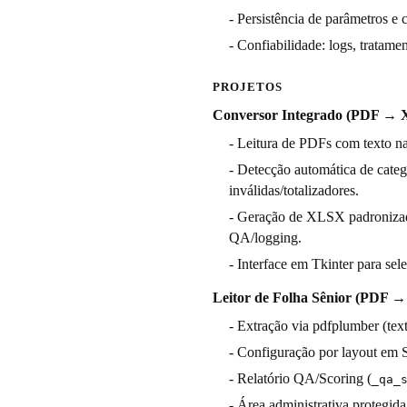
- Persistência de parâmetros 
- Confiabilidade: logs, tratam
PROJETOS
Conversor Integrado (PDF →
- Leitura de PDFs com texto na
- Detecção automática de catego
inválidas/totalizadores.
- Geração de XLSX padronizado
QA/logging.
- Interface em Tkinter para se
Leitor de Folha Sênior (PDF 
- Extração via pdfplumber (tex
- Configuração por layout em 
- Relatório QA/Scoring (
_qa_
- Área administrativa protegi