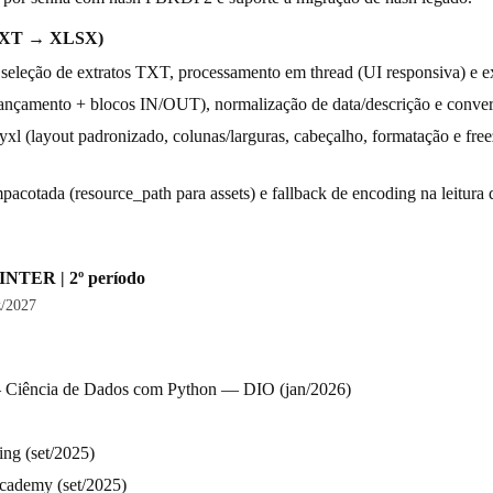
(TXT → XLSX)
 seleção de extratos TXT, processamento em thread (UI responsiva) e
e lançamento + blocos IN/OUT), normalização de data/descrição e conve
l (layout padronizado, colunas/larguras, cabeçalho, formatação e free
acotada (resource_path para assets) e fallback de encoding na leitura
INTER | 2º período
z/2027
 Ciência de Dados com Python — DIO (jan/2026)
ing (set/2025)
cademy (set/2025)