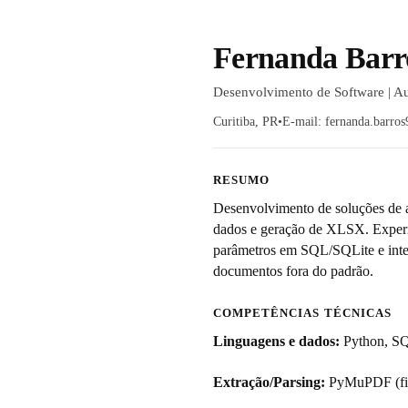
Fernanda Barr
Desenvolvimento de Software | Au
Curitiba, PR
•
E-mail:
fernanda.barro
RESUMO
Desenvolvimento de soluções de a
dados e geração de XLSX. Experiên
parâmetros em SQL/SQLite e interf
documentos fora do padrão.
COMPETÊNCIAS TÉCNICAS
Linguagens e dados:
Python, SQ
Extração/Parsing:
PyMuPDF (fitz