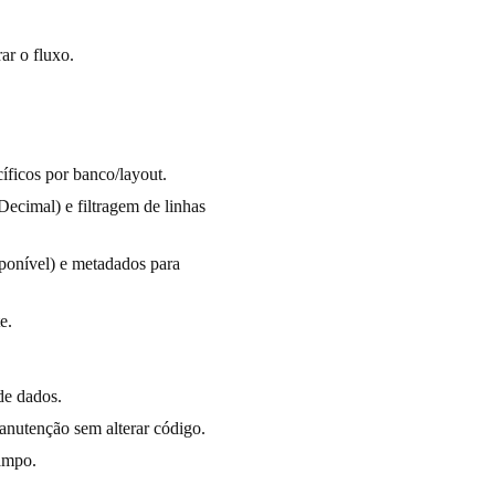
ar o fluxo.
íficos por banco/layout.
Decimal) e filtragem de linhas
ponível) e metadados para
e.
de dados.
anutenção sem alterar código.
campo.