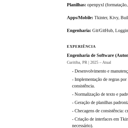
Planilhas:
openpyxl (formatação, 
Apps/Mobile:
Tkinter, Kivy, Bui
Engenharia:
Git/GitHub, Loggin
EXPERIÊNCIA
Engenharia de Software (Autom
Curitiba, PR | 2025 – Atual
- Desenvolvimento e manutençã
- Implementação de regras por l
consistência.
- Normalização de texto e padro
- Geração de planilhas padroni
- Checagens de consistência: cr
- Criação de interfaces em Tk
necessário).