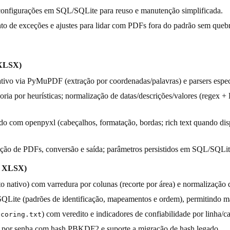
e configurações em SQL/SQLite para reuso e manutenção simplificada.
ento de exceções e ajustes para lidar com PDFs fora do padrão sem quebr
 XLSX)
tivo via PyMuPDF (extração por coordenadas/palavras) e parsers espec
ria por heurísticas; normalização de datas/descrições/valores (regex + 
 com openpyxl (cabeçalhos, formatação, bordas; rich text quando dis
leção de PDFs, conversão e saída; parâmetros persistidos em SQL/SQLit
→ XLSX)
to nativo) com varredura por colunas (recorte por área) e normalização 
SQLite (padrões de identificação, mapeamentos e ordem), permitindo m
) com veredito e indicadores de confiabilidade por linha/
scoring.txt
da por senha com hash PBKDF2 e suporte a migração de hash legado.