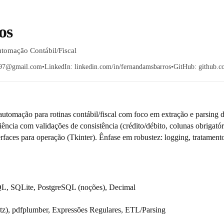
os
tomação Contábil/Fiscal
s97@gmail.com
•
LinkedIn: linkedin.com/in/fernandamsbarros
•
GitHub: github.c
utomação para rotinas contábil/fiscal com foco em extração e parsing d
cia com validações de consistência (crédito/débito, colunas obrigatórias
aces para operação (Tkinter). Ênfase em robustez: logging, tratamento
L, SQLite, PostgreSQL (noções), Decimal
), pdfplumber, Expressões Regulares, ETL/Parsing